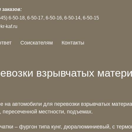
 заказов:
645)
6‑50‑18
6‑50‑17
6‑50‑16
6‑50‑14
6‑50‑15
r-kaf.ru
ответ
Соискателям
Контакты
евозки взрывчатых матери
 на автомобили для перевозки взрывчатых материа
 пересеченной местности, подъемах.
чатки – фургон типа кунг, дюралюминиевый, с терм