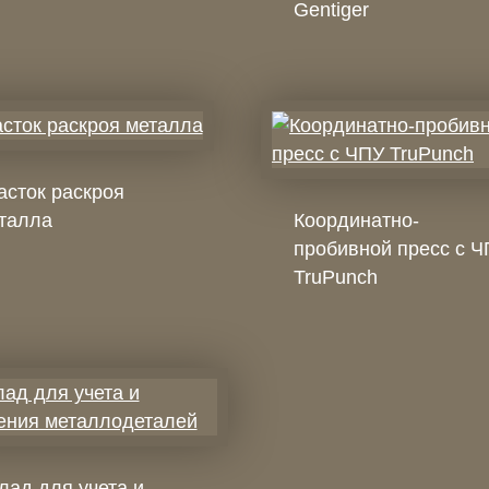
Gentiger
асток раскроя
талла
Координатно-
пробивной пресс с 
TruPunch
лад для учета и