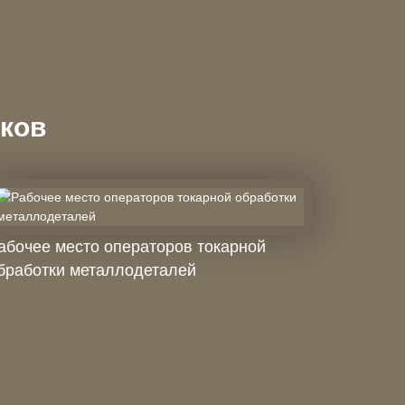
иков
абочее место операторов токарной
бработки металлодеталей