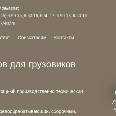
 заказов:
645)
6‑50‑15
6‑50‑16
6‑50‑17
6‑50‑18
6‑50‑14
r-kaf.ru
ответ
Соискателям
Контакты
ов для грузовиков
мощный производственно-технический
Л
п
ревообрабатывающий, сборочный,