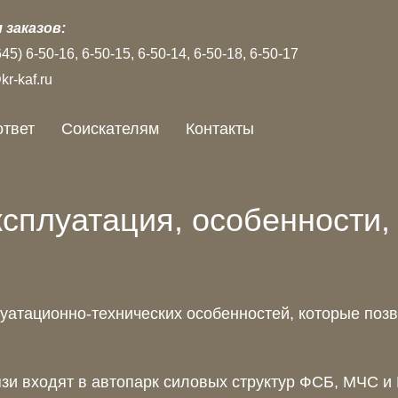
 заказов:
645)
6‑50‑16
6‑50‑15
6‑50‑14
6‑50‑18
6‑50‑17
r-kaf.ru
ответ
Соискателям
Контакты
сплуатация, особенности,
атационно-технических особенностей, которые поз
зи входят в автопарк силовых структур ФСБ, МЧС и