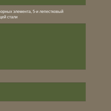
порных элемента, 5-и лепестковый
щей стали