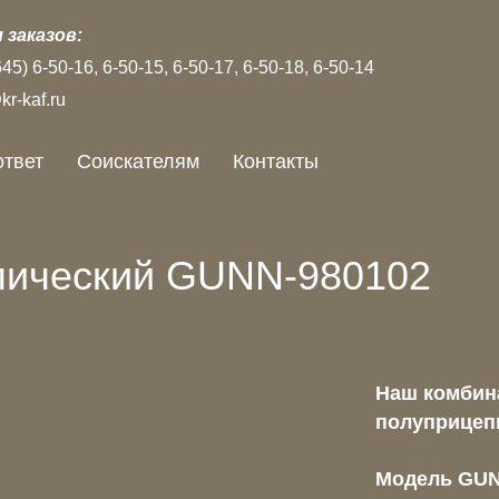
 заказов:
645)
6‑50‑16
6‑50‑15
6‑50‑17
6‑50‑18
6‑50‑14
r-kaf.ru
ответ
Соискателям
Контакты
мический GUNN-980102
Наш комбин
полуприцепы
Модель GUN