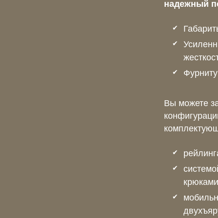
надежный п
Габарит
Усиленн
жесткос
Фурниту
Вы можете за
конфигураци
комплектующ
рейлинг
системо
крюками
мобильн
двухъяр