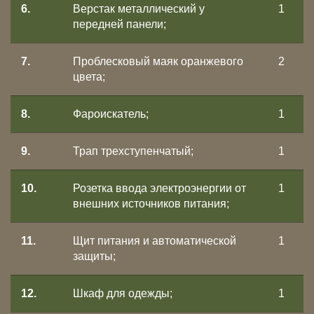
6.
Верстак металлический у
1
передней панели;
7.
Проблесковый маяк оранжевого
2
цвета;
8.
Фароискатель;
1
9.
Трап трехступенчатый;
1
10.
Розетка ввода электроэнергии от
1
внешних источников питания;
11.
Щит питания и автоматической
1
защиты;
12.
Шкаф для одежды;
1